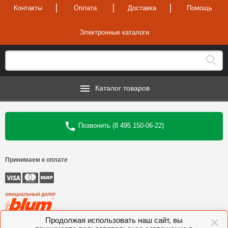
Контакты
Оплата
Доставка
Помощь
Электронные каталоги
Каталог товаров
Позвонить (8 495 150-06-22)
Принимаем к оплате
ОФИЦИАЛЬНЫЙ ДИЛЕР
×
Продолжая использовать наш сайт, вы
©
Интеркомплект
, 2006—2026