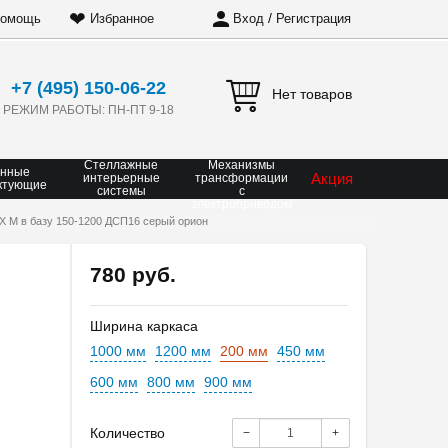
❤
/
омощь
Избранное
Вход
Регистрация
+7 (495) 150-06-22
Нет товаров
РЕЖИМ РАБОТЫ: ПН-ПТ 9-18
Стеллажные
Механизмы
онные
Акция
интерьерные
трансформации
ктующие
системы
с
электроприводом
X M в базу 150-1200 ДСП16 серый орион
780 руб.
Ширина каркаса
1000 мм
1200 мм
200 мм
450 мм
600 мм
800 мм
900 мм
Количество
−
+