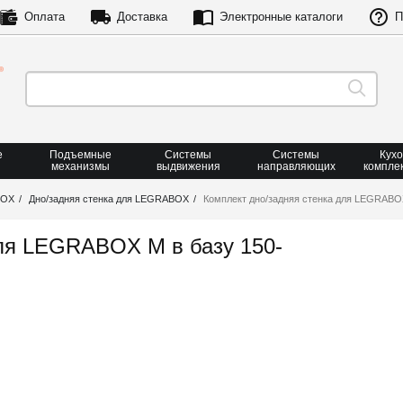
Оплата
Доставка
Электронные каталоги
П
е
Подъемные
Системы
Системы
Кух
механизмы
выдвижения
направляющих
компле
BOX
Дно/задняя стенка для LEGRABOX
Комплект дно/задняя стенка для LEGRABO
для LEGRABOX M в базу 150-