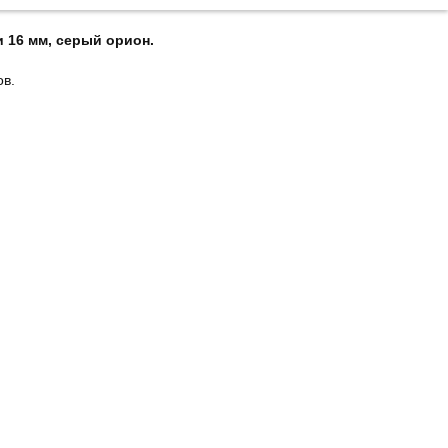
и 16 мм,
серый орион.
ов.