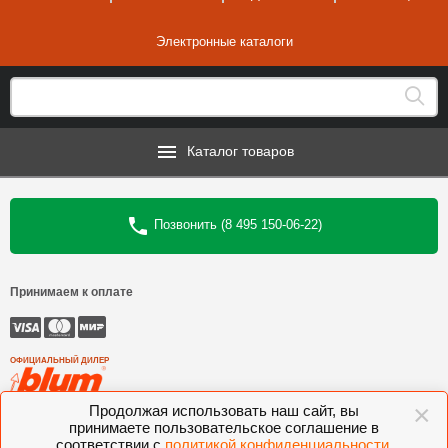
Электронные каталоги
Каталог товаров
Позвонить (8 495 150-06-22)
Принимаем к оплате
ОФИЦИАЛЬНЫЙ ДИЛЕР
×
Продолжая использовать наш сайт, вы
©
Интеркомплект
, 2006—2026
принимаете пользовательское соглашение в
соответствии с
политикой конфиденциальности
.
Комлектующие для мебели BLUM, FGV, VIBO, KESSEBOHMER, VOLPATO,