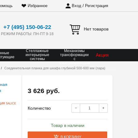
❤
/
омощь
Избранное
Вход
Регистрация
+7 (495) 150-06-22
Нет товаров
РЕЖИМ РАБОТЫ: ПН-ПТ 9-18
Стеллажные
Механизмы
онные
Акция
интерьерные
трансформации
ктующие
системы
с
электроприводом
Соединительная планка для шкафа глубиной 500-600 мм (пара)
3 626 руб.
ИЯ SALICE
Количество
−
+
Товар в наличии
В КОРЗИНУ