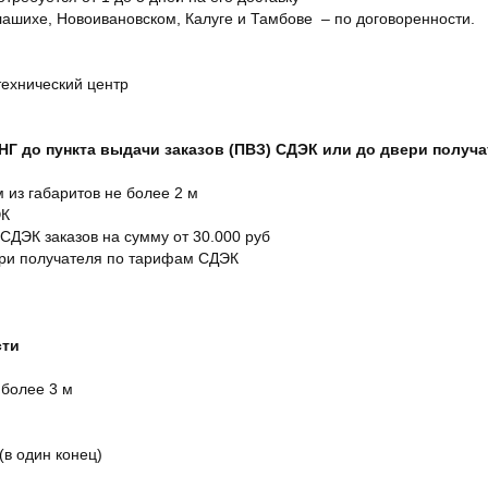
ашихе, Новоивановском, Калуге и Тамбове – по договоренности.
технический центр
СНГ до пункта выдачи заказов (ПВЗ) СДЭК или до двери получ
м из габаритов не более 2 м
ЭК
 СДЭК заказов на сумму от 30.000 руб
ери получателя по тарифам СДЭК
сти
 более 3 м
(в один конец)