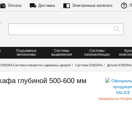
Оплата
Доставка
Электронные каталоги
П
е
Подъемные
Системы
Системы
Кух
механизмы
выдвижения
направляющих
компле
EXEDRA Система поворотно-сдвижных дверей
Система EXEDRA
Детали EXEDRA
кафа глубиной 500-600 мм
ОФИЦИАЛЬНАЯ ПРОДУКЦ